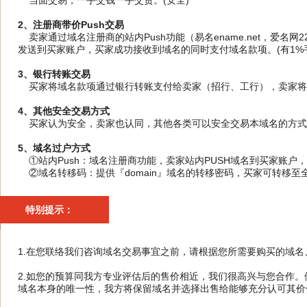
当面交易，一手交钱一手交货。(安全)
2、注册商带价Push交易
卖家通过域名注册商的站内Push功能（易名ename.net，爱名网
发送到买家账户，买家成功接收到域名的同时支付域名款项。(有1%手
3、银行转账交易
买家将域名款项通过银行转账支付给卖家（招行、工行），卖家将域
4、其他安全交易方式
买家认为安全，卖家也认同，其他各类可以安全交易本域名的方式
5、域名过户方式
①站内Push：域名注册商功能，卖家站内PUSH域名到买家账户
②域名转移码：提供『domain』域名的转移密码，买家可转移至
特别提示：
1.在您联络我们咨询域名交易事宜之前，请根据您所需要购买的域
2.如您的预算同我方专业评估后的售价相近，我们很高兴与您合作
域名本身的唯一性，我方将保留域名并选择出售给能够充分认可其价